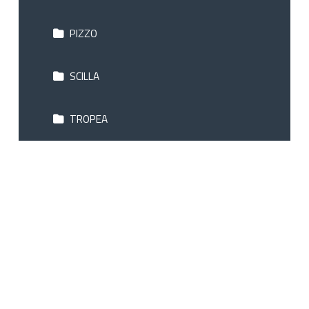
PIZZO
SCILLA
TROPEA
KAMPANIEN
LIGURIEN
LOMBARDEI
MARKEN - ABRUZZEN - MOLISE