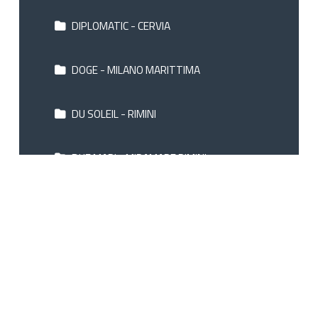
DIPLOMATIC - CERVIA
DOGE - MILANO MARITTIMA
DU SOLEIL - RIMINI
DUE MARI - MIRAMARE RIMINI
ELITE - CATTOLICA
EMBASSY - MILANO MARITTIMA
FARNESE BW - PARMA