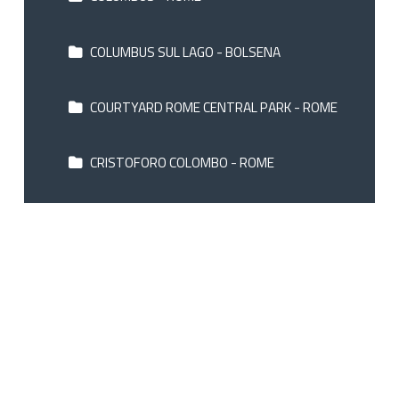
COLUMBUS SUL LAGO - BOLSENA
COURTYARD ROME CENTRAL PARK - ROME
CRISTOFORO COLOMBO - ROME
DEGLI ARANCI - ROME
DEI BORGIA - ROM
DELLA CONCILIAZIONE - ROME
DHARMA GROUP HOTELS - ROM