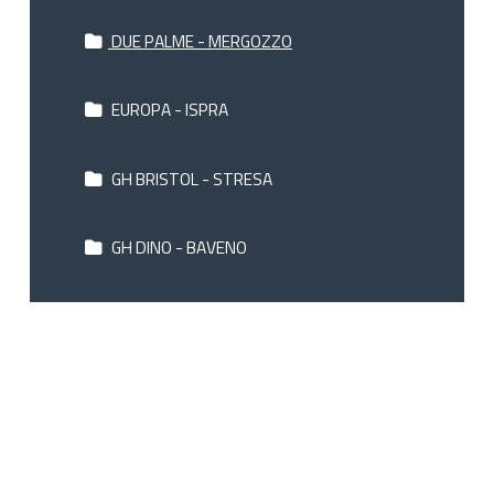
DUE PALME - MERGOZZO
EUROPA - ISPRA
GH BRISTOL - STRESA
GH DINO - BAVENO
GH MAJESTIC - VERBANIA PALLANZA
IL CHIOSTRO - VERBANIA
IL PORTICO - CANNOBIO