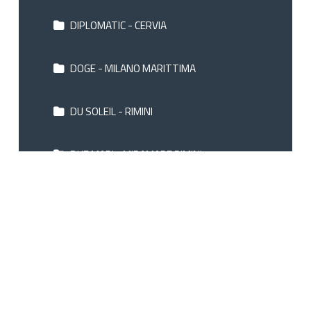
DIPLOMATIC - CERVIA
DOGE - MILANO MARITTIMA
DU SOLEIL - RIMINI
DUE MARI - MIRAMARE RIMINI
ELITE - CATTOLICA
EMBASSY - MILANO MARITTIMA
FARNESE BW - PARMA