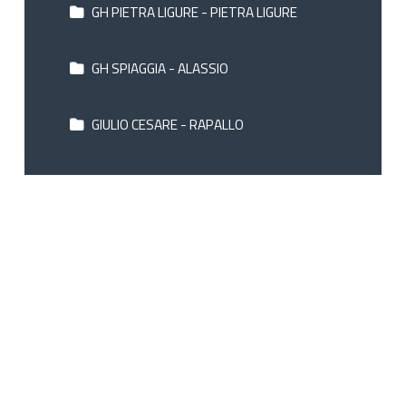
GH PIETRA LIGURE - PIETRA LIGURE
GH SPIAGGIA - ALASSIO
GIULIO CESARE - RAPALLO
GRAND HOTEL & DES ANGLAIS - SANREMO
GRANDE ALBERGO - SESTRI LEVANTE
HELIOS - DIANO MARINA
JOLANDA - S.TA MARGHERITA LIGURE