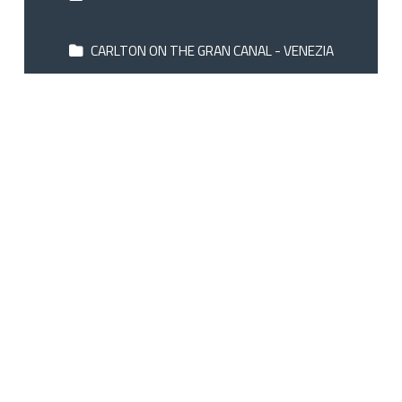
CARLTON ON THE GRAN CANAL - VENEZIA
CAVALLETTO & DOGE ORSEOLO - SAN
MARCO SQUARE
CENTRALE - ESTE
CHC CONTINENTAL - VENEZIA
CHIOGGIA AIRONE - SOTTOMARINA DI
CHIOGGIA
CHRISTIAN - LIDO DI JESOLO